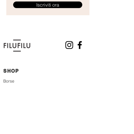
will be processed only after having been credited to our
Iscriviti ora
current account. You can speed up the process by
sending the bank receipt via email, immediately after
making the transfer. 4. Klarna
SHOP
Borse
Ultime occasioni
La storia dei nostri modelli
Golden Artisan
Gift Card
I MADE YOUR BAG