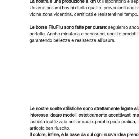
La nostra è una produzione a km 0
: il laboratorio è se
Usiamo pellami bovini di alta qualità, provenienti dagli s
vicina zona vicentina, certificati e resistenti nel tempo.
Le borse FiluFilu sono fatte per durare
: seguiamo ancora
perfette. Anche minuteria e accessori, scelti e prodotti 
garantendo bellezza e resistenza all’usura.
Le nostre scelte stilistiche sono strettamente legate alla
interessa ideare modelli esteticamente accattivanti m
lasciata inutilizzata nell'armadio, perché poco pratica,
articolo ben riuscito.
Il colore, infine, è la base da cui ogni nuova idea prende