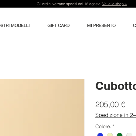
Gli ordini verrano spediti dal 18 agosto.
Vai allo shop >
OSTRI MODELLI
GIFT CARD
MI PRESENTO
C
Cubott
Pr
205,00 €
Spedizione in 2
Colore:
*