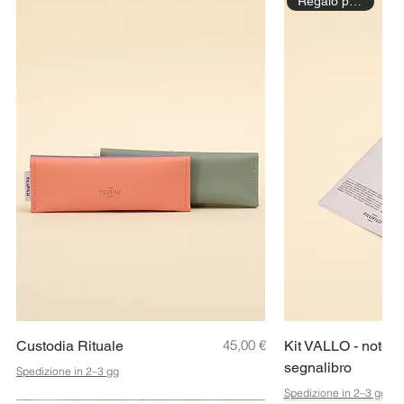
Regalo perfetto!
Vista rapida
Prezzo
Vista
45,00 €
Custodia Rituale
Kit VALLO - noteb
segnalibro
Spedizione in 2–3 gg
Spedizione in 2–3 gg