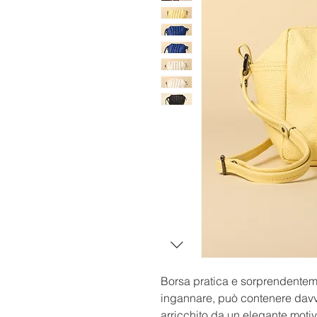
Borsa pratica e sorprendentem
ingannare, può contenere davver
arricchito da un elegante moti