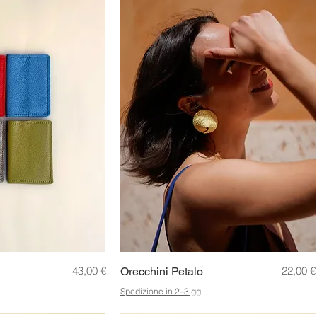
a rapida
Prezzo
Vista rapida
Prezzo
43,00 €
22,00 €
Orecchini Petalo
Spedizione in 2–3 gg